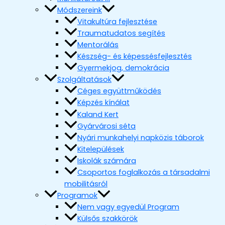
Módszereink
Vitakultúra fejlesztése
Traumatudatos segítés
Mentorálás
Készség- és képessésfejlesztés
Gyermekjog, demokrácia
Szolgáltatások
Céges együttműködés
Képzés kínálat
Kaland Kert
Gyárvárosi séta
Nyári munkahelyi napközis táborok
Kitelepülések
Iskolák számára
Csoportos foglalkozás a társadalmi
mobilitásról
Programok
Nem vagy egyedül Program
Külsős szakkörök