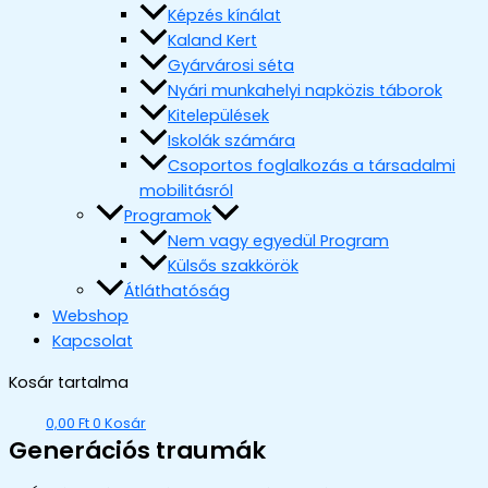
Képzés kínálat
Kaland Kert
Gyárvárosi séta
Nyári munkahelyi napközis táborok
Kitelepülések
Iskolák számára
Csoportos foglalkozás a társadalmi
mobilitásról
Programok
Nem vagy egyedül Program
Külsős szakkörök
Átláthatóság
Webshop
Kapcsolat
Kosár tartalma
0,00
Ft
0
Kosár
Generációs traumák