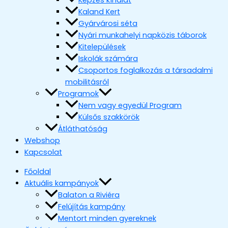
Képzés kínálat
Kaland Kert
Gyárvárosi séta
Nyári munkahelyi napközis táborok
Kitelepülések
Iskolák számára
Csoportos foglalkozás a társadalmi
mobilitásról
Programok
Nem vagy egyedül Program
Külsős szakkörök
Átláthatóság
Webshop
Kapcsolat
Főoldal
Aktuális kampányok
Balaton a Riviéra
Felújítás kampány
Mentort minden gyereknek