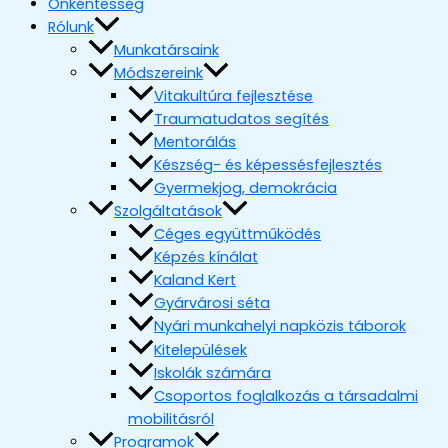
Önkéntesség
Rólunk
Munkatársaink
Módszereink
Vitakultúra fejlesztése
Traumatudatos segítés
Mentorálás
Készség- és képessésfejlesztés
Gyermekjog, demokrácia
Szolgáltatások
Céges együttműködés
Képzés kínálat
Kaland Kert
Gyárvárosi séta
Nyári munkahelyi napközis táborok
Kitelepülések
Iskolák számára
Csoportos foglalkozás a társadalmi
mobilitásról
Programok