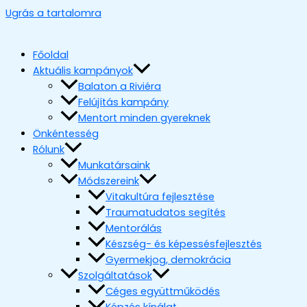
Ugrás a tartalomra
Főoldal
Aktuális kampányok
Balaton a Riviéra
Felújítás kampány
Mentort minden gyereknek
Önkéntesség
Rólunk
Munkatársaink
Módszereink
Vitakultúra fejlesztése
Traumatudatos segítés
Mentorálás
Készség- és képessésfejlesztés
Gyermekjog, demokrácia
Szolgáltatások
Céges együttműködés