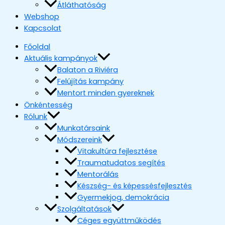
Átláthatóság
Webshop
Kapcsolat
Főoldal
Aktuális kampányok
Balaton a Riviéra
Felújítás kampány
Mentort minden gyereknek
Önkéntesség
Rólunk
Munkatársaink
Módszereink
Vitakultúra fejlesztése
Traumatudatos segítés
Mentorálás
Készség- és képessésfejlesztés
Gyermekjog, demokrácia
Szolgáltatások
Céges együttműködés