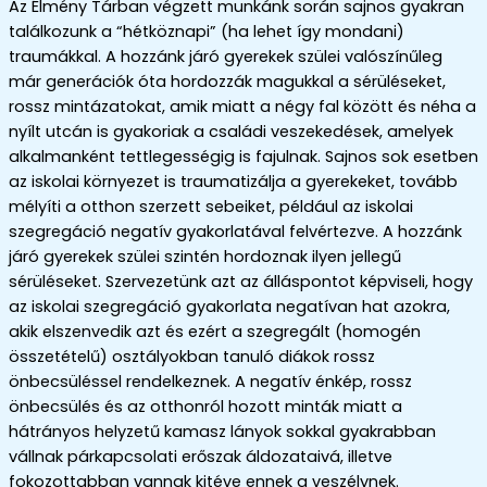
Az Élmény Tárban végzett munkánk során sajnos gyakran
találkozunk a “hétköznapi” (ha lehet így mondani)
traumákkal. A hozzánk járó gyerekek szülei valószínűleg
már generációk óta hordozzák magukkal a sérüléseket,
rossz mintázatokat, amik miatt a négy fal között és néha a
nyílt utcán is gyakoriak a családi veszekedések, amelyek
alkalmanként tettlegességig is fajulnak. Sajnos sok esetben
az iskolai környezet is traumatizálja a gyerekeket, tovább
mélyíti a otthon szerzett sebeiket, például az iskolai
szegregáció negatív gyakorlatával felvértezve. A hozzánk
járó gyerekek szülei szintén hordoznak ilyen jellegű
sérüléseket. Szervezetünk azt az álláspontot képviseli, hogy
az iskolai szegregáció gyakorlata negatívan hat azokra,
akik elszenvedik azt és ezért a szegregált (homogén
összetételű) osztályokban tanuló diákok rossz
önbecsüléssel rendelkeznek. A negatív énkép, rossz
önbecsülés és az otthonról hozott minták miatt a
hátrányos helyzetű kamasz lányok sokkal gyakrabban
vállnak párkapcsolati erőszak áldozataivá, illetve
fokozottabban vannak kitéve ennek a veszélynek.