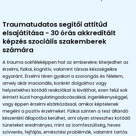
Traumatudatos segítői attitűd
elsajátítása - 30 órás akkreditált
képzés szociális szakemberek
számára
A trauma sokféleképpen hat az emberekre; kiterjedhet az
érzelmi, fizikai, kognitív, valamint társas készségeikre
egyaránt. Érzelmi téren gyakori a szorongás és félelem,
amely akár irracionális, konkrét dolgokhoz vagy
helyzetekhez kötődő reakciókat is kiválthat, ezen felül sok
érintett küzd hangulatingadozásokkal, ingerlékenységgel,
vagy éppen érzelmi elzárkózással, amikor képtelenek
megélni a pozitív érzelmeket. Fizikai szinten a test állandó
készenléti állapotba kerülhet, ami olyan stresszhez kötődő
tüneteket eredményez, mint az izomfeszültség, heves
szívverés, fejfájás, emésztési problémák, valamint tartós