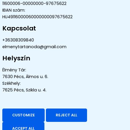
11600006-00000000-97675622
IBAN szám:
HU49116000060000000097675622
Kapcsolat
+36308309840
elmenytartanoda@gmail.com
Helyszín
Élmény Tár:
7630 Pécs, Álmos u. 6.
Székhely:
7625 Pécs, Szikla u. 4.
CUSTOMIZE
REJECT ALL
ACCEPT ALL