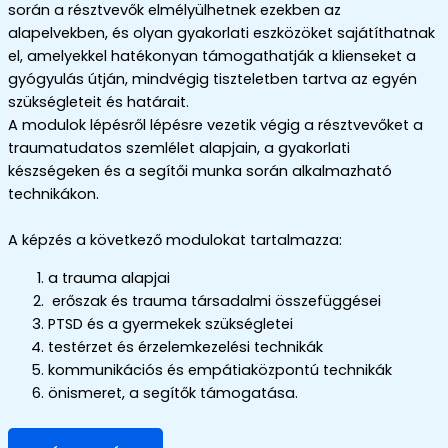
során a résztvevők elmélyülhetnek ezekben az
alapelvekben, és olyan gyakorlati eszközöket sajátíthatnak
el, amelyekkel hatékonyan támogathatják a klienseket a
gyógyulás útján, mindvégig tiszteletben tartva az egyén
szükségleteit és határait.
A modulok lépésről lépésre vezetik végig a résztvevőket a
traumatudatos szemlélet alapjain, a gyakorlati
készségeken és a segítői munka során alkalmazható
technikákon.
A képzés a következő modulokat tartalmazza:
a trauma alapjai
erőszak és trauma társadalmi összefüggései
PTSD és a gyermekek szükségletei
testérzet és érzelemkezelési technikák
kommunikációs és empátiaközpontú technikák
önismeret, a segítők támogatása.