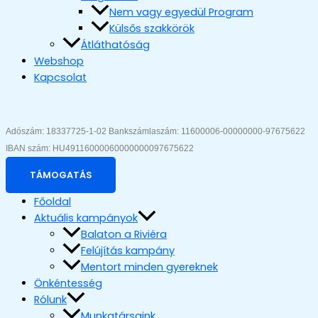
Nem vagy egyedül Program
Külsős szakkörök
Átláthatóság
Webshop
Kapcsolat
Adószám: 18337725-1-02 Bankszámlaszám: 11600006-00000000-97675622 
IBAN szám: HU49116000060000000097675622
TÁMOGATÁS
Főoldal
Aktuális kampányok
Balaton a Riviéra
Felújítás kampány
Mentort minden gyereknek
Önkéntesség
Rólunk
Munkatársaink