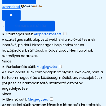
Üzemelteti
✖
...
TÖBB MEGJELENÍTÉSE
►
Szükséges sütik
Alapértelmezett
A szükséges sütik alapvető webhelyfunkciókat tesznek
lehetővé, például biztonságos bejelentkezést és
hozzájárulási beállítások módosítását. Nem tárolnak
személyes adatokat.
Nincs
►
Funkcionális sütik
Megjegyzés
A funkcionális sütik támogatják az olyan funkciókat, mint a
tartalommegosztás a közösségi médiában, visszajelzések
gyűjtése és harmadik féltől származó eszközök
engedélyezése.
Nincs
►
Elemző sütik
Megjegyzés
Az analitikai sütik nyomon követik a látogatók interakcióit,