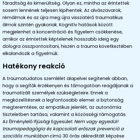
fáradtság és kimerültség. Olyan ez, mintha az érintettek
sosem lennének teljesen kipihentek. Az alvászavarok,
rémálmok és az újra meg újra visszatérő traumatikus
álmok szintén gyakoriak. Kognitív hatások között
megjelenhet a koncentráció és figyelem csökkenése,
amikor az érintettek képtelenek hosszabb ideig egy
dologra összpontosítani, hiszen a trauma következtében
elkalandozik a figyelmük.
Hatékony reakció
A traumatudatos szemlélet alapelvei segítenek abban,
hogy a segítők érzékenyen és támogatóan reagáljanak a
traumatizált személyek szükségleteire. Ennek a
megközelítésnek a legfontosabb elemei: a biztonság
megteremtése, az empatikus jelenlét, az autonómia
tiszteletben tartása, valamint a közösségi támogatás.
Az Élménylelő Ifjúsági Egyesület
Nem vagy egyedül!
traumapedagógia és kapcsolati erőszak prevenció a
szociális munkában
című 30 órás akkreditált képzése