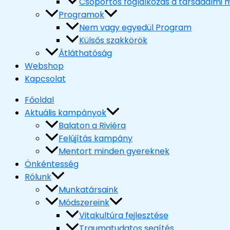
Csoportos foglalkozás a társadalmi m
Programok
Nem vagy egyedül Program
Külsős szakkörök
Átláthatóság
Webshop
Kapcsolat
Főoldal
Aktuális kampányok
Balaton a Riviéra
Felújítás kampány
Mentort minden gyereknek
Önkéntesség
Rólunk
Munkatársaink
Módszereink
Vitakultúra fejlesztése
Traumatudatos segítés