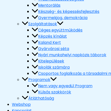
Mentorálás
Készség- és képessésfejlesztés
Gyermekjog, demokrácia
Szolgáltatások
Céges együttműködés
Képzés kínálat
Kaland Kert
Gyárvárosi séta
Nyári munkahelyi napközis táborok
Kitelepülések
Iskolák számára
Csoportos foglalkozás a társadalmi m
Programok
Nem vagy egyedül Program
Külsős szakkörök
Átláthatóság
Webshop
Kapcsolat