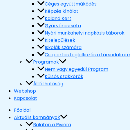
Céges együttműködés
Képzés kínálat
Kaland Kert
Gyárvárosi séta
Nyári munkahelyi napközis táborok
Kitelepülések
Iskolák számára
Csoportos foglalkozás a társadalmi m
Programok
Nem vagy egyedül Program
Külsős szakkörök
Átláthatóság
Webshop
Kapcsolat
Főoldal
Aktuális kampányok
Balaton a Riviéra