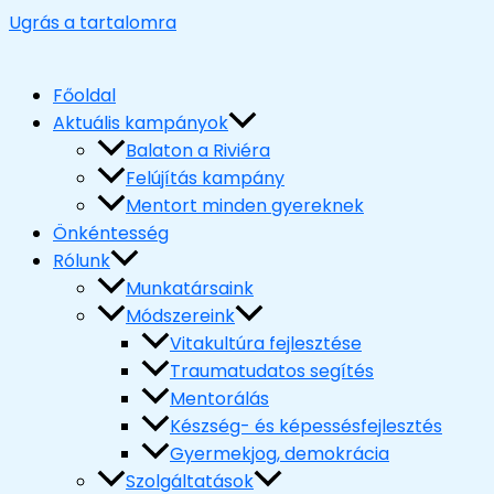
Ugrás a tartalomra
Főoldal
Aktuális kampányok
Balaton a Riviéra
Felújítás kampány
Mentort minden gyereknek
Önkéntesség
Rólunk
Munkatársaink
Módszereink
Vitakultúra fejlesztése
Traumatudatos segítés
Mentorálás
Készség- és képessésfejlesztés
Gyermekjog, demokrácia
Szolgáltatások