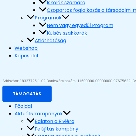
Iskolák számára
Csoportos foglalkozás a társadalmi m
Programok
Nem vagy egyedül Program
Külsős szakkörök
Átláthatóság
Webshop
Kapcsolat
Adószám: 18337725-1-02 Bankszámlaszám: 11600006-00000000-97675622 
TÁMOGATÁS
Főoldal
Aktuális kampányok
Balaton a Riviéra
Felújítás kampány