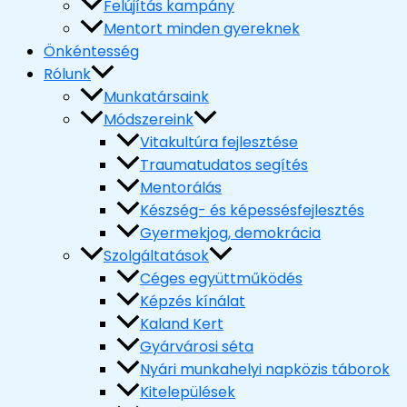
Felújítás kampány
Mentort minden gyereknek
Önkéntesség
Rólunk
Munkatársaink
Módszereink
Vitakultúra fejlesztése
Traumatudatos segítés
Mentorálás
Készség- és képessésfejlesztés
Gyermekjog, demokrácia
Szolgáltatások
Céges együttműködés
Képzés kínálat
Kaland Kert
Gyárvárosi séta
Nyári munkahelyi napközis táborok
Kitelepülések