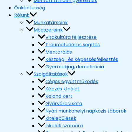
Mentort minden gyereknek
Önkéntesség
Rólunk
Munkatársaink
Módszereink
Vitakultúra fejlesztése
Traumatudatos segítés
Mentorálás
Készség- és képessésfejlesztés
Gyermekjog, demokrácia
Szolgáltatások
Céges együttműködés
Képzés kínálat
Kaland Kert
Gyárvárosi séta
Nyári munkahelyi napközis táborok
Kitelepülések
Iskolák számára