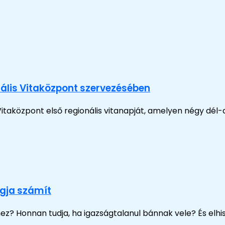
onális Vitaközpont szervezésében
taközpont első regionális vitanapját, amelyen négy dél-dun
gja számít
hez? Honnan tudja, ha igazságtalanul bánnak vele? És el