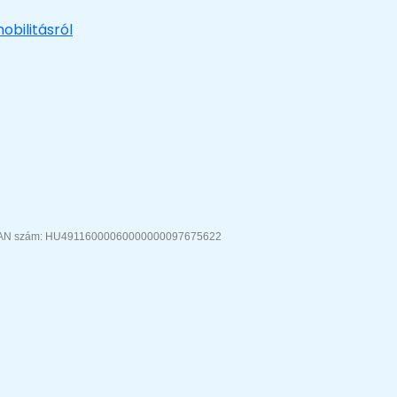
obilitásról
IBAN szám: HU49116000060000000097675622