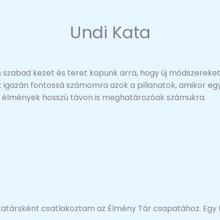
Undi Kata
zabad kezet és teret kapunk arra, hogy új módszereket 
lnak igazán fontossá számomra azok a pillanatok, amikor e
t élmények hosszú távon is meghatározóak számukra.
ársként csatlakoztam az Élmény Tár csapatához. Egy Fa