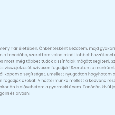
lmény Tár életében. Önkéntesként kezdtem, majd gyakorn
a tanodába, szerettem volna minél többet hozzátenni a
s most még többet tudok a színfalak mögött segíteni. S
t és visszajelzését szívesen fogadjuk! Szeretem a munkám
 kapom a segítséget. Emellett nyugodtan hagyhatom a k
fogadják azokat. A háttérmunka mellett a kedvenc része
yenkor én is elővehetem a gyermeki énem. Tanódán kívül j
lni és olvasni.