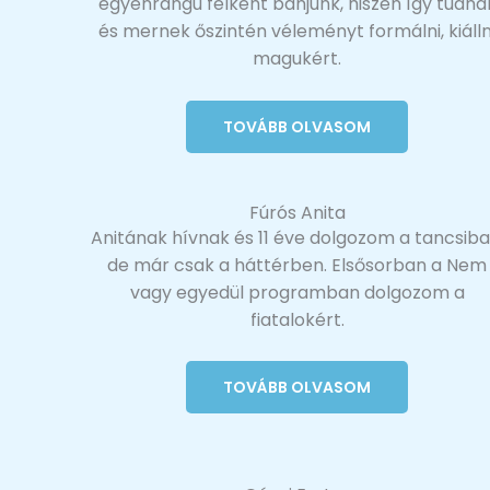
egyenrangú félként bánjunk, hiszen így tudna
és mernek őszintén véleményt formálni, kiálln
magukért.
TOVÁBB OLVASOM
Fúrós Anita
Anitának hívnak és 11 éve dolgozom a tancsiba
de már csak a háttérben. Elsősorban a Nem
vagy egyedül programban dolgozom a
fiatalokért.
TOVÁBB OLVASOM