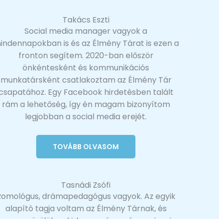
Takács Eszti
Social media manager vagyok a
indennapokban is és az Élmény Tárat is ezen a
fronton segítem. 2020-ban először
önkéntesként és kommunikációs
munkatársként csatlakoztam az Élmény Tár
csapatához. Egy Facebook hirdetésben talált
rám a lehetőség, így én magam bizonyítom
legjobban a social media erejét.
TOVÁBB OLVASOM
Tasnádi Zsófi
Romológus, drámapedagógus vagyok. Az egyik
alapító tagja voltam az Élmény Tárnak, és