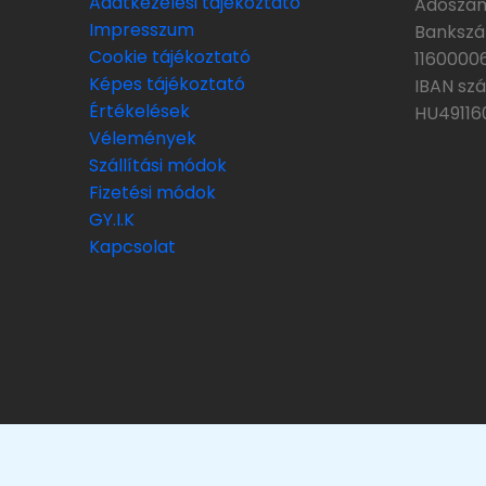
Adatkezelési tájékoztató
Adószám
Impresszum
Bankszá
Cookie tájékoztató
1160000
Képes tájékoztató
IBAN sz
Értékelések
HU4911
Vélemények
Szállítási módok
Fizetési módok
GY.I.K
Kapcsolat