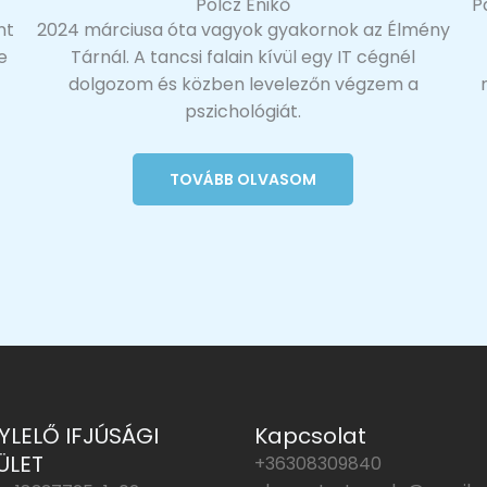
Pölcz Enikő
P
nt
2024 márciusa óta vagyok gyakornok az Élmény
e
Tárnál. A tancsi falain kívül egy IT cégnél
dolgozom és közben levelezőn végzem a
pszichológiát.
TOVÁBB OLVASOM
YLELŐ IFJÚSÁGI
Kapcsolat
ÜLET
+36308309840