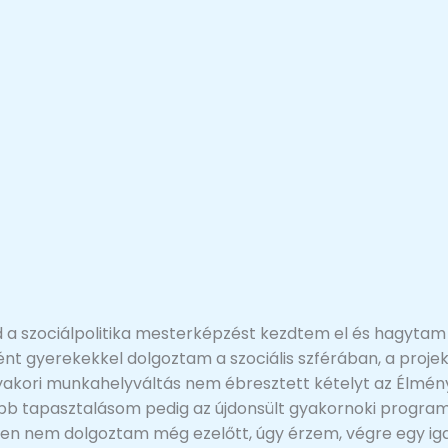
 szociálpolitika mesterképzést kezdtem el és hagytam f
t gyerekekkel dolgoztam a szociális szférában, a projekt
a gyakori munkahelyváltás nem ébresztett kételyt az Élm
bb tapasztalásom pedig az újdonsült gyakornoki programu
zetben nem dolgoztam még ezelőtt, úgy érzem, végre egy i