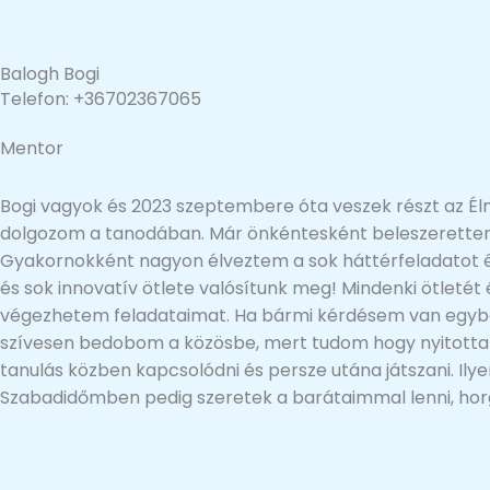
Balogh Bogi
Telefon: +36702367065
Mentor
Bogi vagyok és 2023 szeptembere óta veszek részt az É
dolgozom a tanodában. Már önkéntesként beleszerettem 
Gyakornokként nagyon élveztem a sok háttérfeladatot é
és sok innovatív ötlete valósítunk meg! Mindenki ötleté
végezhetem feladataimat. Ha bármi kérdésem van egyből
szívesen bedobom a közösbe, mert tudom hogy nyitottan 
tanulás közben kapcsolódni és persze utána játszani. Il
Szabadidőmben pedig szeretek a barátaimmal lenni, horgo