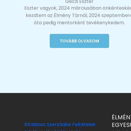
Géczi Eszter
Eszter vagyok, 2024 márciusában önkénteské
kezdtem az Élmény Tárnál, 2024 szeptember
óta pedig mentorként tevékenykedem.
TOVÁBB OLVASOM
ÉLMÉN
EGYES
Általános Szerződési Feltételek