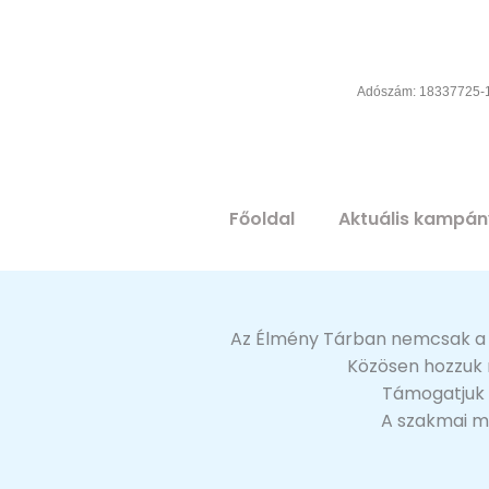
Ugrás
a
tartalomra
Adószám: 18337725-
Főoldal
Aktuális kampá
Az Élmény Tárban nemcsak a gy
Közösen hozzuk m
Támogatjuk 
A szakmai mu