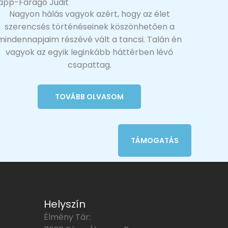
app-Faragó Judit
Nagyon hálás vagyok azért, hogy az élet
szerencsés történéseinek köszönhetően a
mindennapjaim részévé vált a tancsi. Talán én
vagyok az egyik leginkább háttérben lévő
csapattag.
TOVÁBB OLVASOM
TÁMOGATÁS
Helyszín
Élmény Tár: