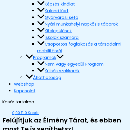
Képzés kínálat
Kaland Kert
Gyárvárosi séta
Nyári munkahelyi napközis táborok
Kitelepülések
Iskolák számára
Csoportos foglalkozás a társadalmi
mobilitásról
Programok
Nem vagy egyedül Program
Külsős szakkörök
Átláthatóság
Webshop
Kapcsolat
Kosár tartalma
0,00
Ft
0
Kosár
Felújítjuk az Élmény Tárat, és ebben
most Te is segíthetsz!