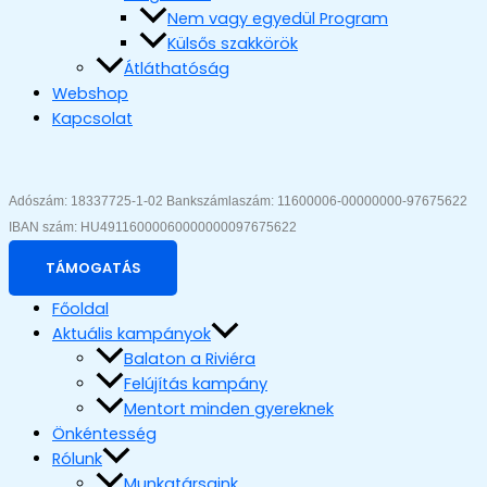
Nem vagy egyedül Program
Külsős szakkörök
Átláthatóság
Webshop
Kapcsolat
Adószám: 18337725-1-02 Bankszámlaszám: 11600006-00000000-97675622 
IBAN szám: HU49116000060000000097675622
TÁMOGATÁS
Főoldal
Aktuális kampányok
Balaton a Riviéra
Felújítás kampány
Mentort minden gyereknek
Önkéntesség
Rólunk
Munkatársaink