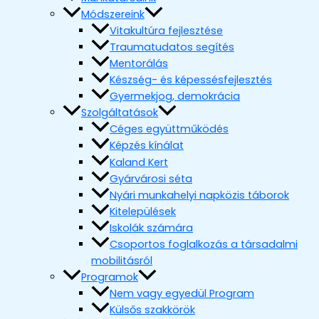
Módszereink
Vitakultúra fejlesztése
Traumatudatos segítés
Mentorálás
Készség- és képessésfejlesztés
Gyermekjog, demokrácia
Szolgáltatások
Céges együttműködés
Képzés kínálat
Kaland Kert
Gyárvárosi séta
Nyári munkahelyi napközis táborok
Kitelepülések
Iskolák számára
Csoportos foglalkozás a társadalmi
mobilitásról
Programok
Nem vagy egyedül Program
Külsős szakkörök