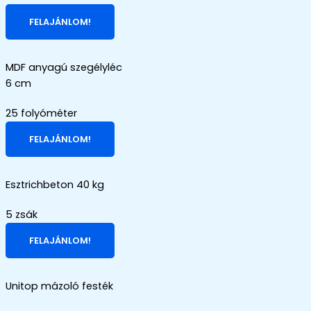
FELAJÁNLOM!
MDF anyagú szegélyléc
6 cm
25 folyóméter
FELAJÁNLOM!
Esztrichbeton 40 kg
5 zsák
FELAJÁNLOM!
Unitop mázoló festék