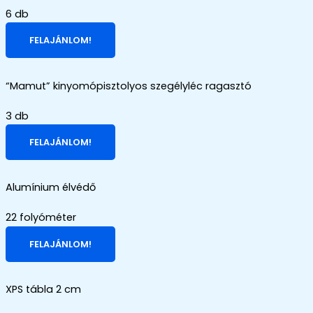
6 db
FELAJÁNLOM!
“Mamut” kinyomópisztolyos szegélyléc ragasztó
3 db
FELAJÁNLOM!
Alumínium élvédő
22 folyóméter
FELAJÁNLOM!
XPS tábla 2 cm