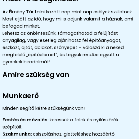
Az Élmény Tár falai között nap mint nap esélyek születnek
.
Most eljött az idő, hogy mi is adjunk valamit a háznak, ami
befogad minket.
Lehetsz az önkéntesünk, támogathatod a felújítást
anyagilag, vagy esetleg ajánlhatsz fel építőanyagot,
eszközt, ajtót, ablakot, szőnyeget – válaszd ki a neked
megfelelő „építőelemet”, és tegyük rendbe együtt a
gyerekek birodalmát!
Amire szükség van
Munkaerő
Minden segítő kézre szükségünk van!
Festés és mázolás:
keressük a falak és nyílászárók
szépítőit.
Szakmunka:
csiszoláshoz, gletteléshez hozzáértő