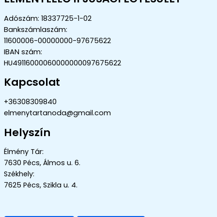
Adószám: 18337725-1-02
Bankszámlaszám:
11600006-00000000-97675622
IBAN szám:
HU49116000060000000097675622
Kapcsolat
+36308309840
elmenytartanoda@gmail.com
Helyszín
Élmény Tár:
7630 Pécs, Álmos u. 6.
Székhely:
7625 Pécs, Szikla u. 4.