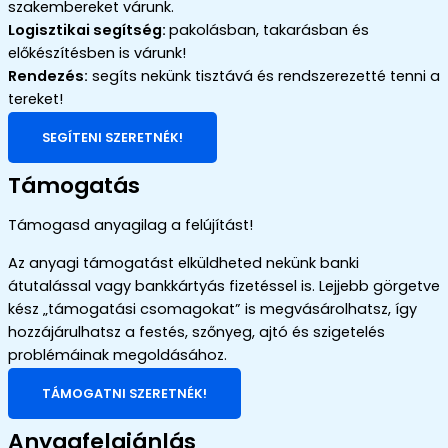
szakembereket várunk.
Logisztikai segítség:
pakolásban, takarásban és
előkészítésben is várunk!
Rendezés:
segíts nekünk tisztává és rendszerezetté tenni a
tereket!
SEGÍTENI SZERETNÉK!
Támogatás
Támogasd anyagilag a felújítást!
Az anyagi támogatást elküldheted nekünk banki
átutalással vagy bankkártyás fizetéssel is. Lejjebb görgetve
kész „támogatási csomagokat” is megvásárolhatsz, így
hozzájárulhatsz a festés, szőnyeg, ajtó és szigetelés
problémáinak megoldásához.
TÁMOGATNI SZERETNÉK!
Anyagfelajánlás