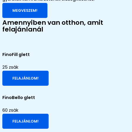
MEGVESZEM!
Amennyiben van otthon, amit
felajánlanál
FinoFill glett
25 zsák
FELAJÁNLOM!
FinoBello glett
60 zsák
FELAJÁNLOM!