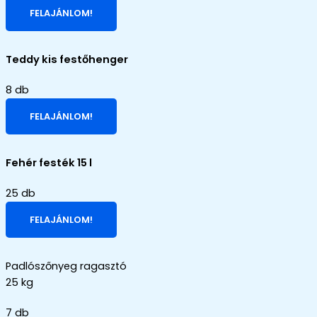
FELAJÁNLOM!
Teddy kis festőhenger
8 db
FELAJÁNLOM!
Fehér festék 15 l
25 db
FELAJÁNLOM!
Padlószőnyeg ragasztó
25 kg
7 db