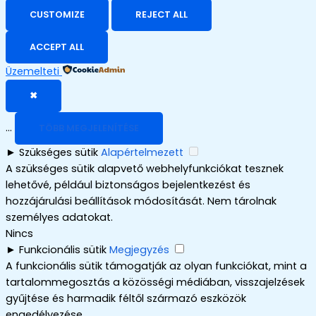
CUSTOMIZE
REJECT ALL
ACCEPT ALL
Üzemelteti
✖
...
TÖBB MEGJELENÍTÉSE
►
Szükséges sütik
Alapértelmezett
A szükséges sütik alapvető webhelyfunkciókat tesznek
lehetővé, például biztonságos bejelentkezést és
hozzájárulási beállítások módosítását. Nem tárolnak
személyes adatokat.
Nincs
►
Funkcionális sütik
Megjegyzés
A funkcionális sütik támogatják az olyan funkciókat, mint a
tartalommegosztás a közösségi médiában, visszajelzések
gyűjtése és harmadik féltől származó eszközök
engedélyezése.