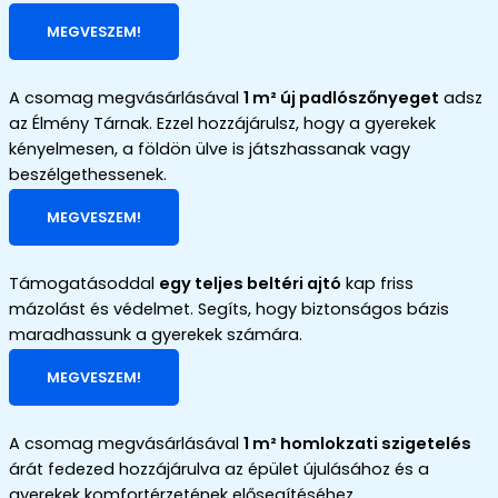
MEGVESZEM!
A csomag megvásárlásával
1 m² új padlószőnyeget
adsz
az Élmény Tárnak.
Ezzel hozzájárulsz, hogy a gyerekek
kényelmesen, a földön ülve is játszhassanak vagy
beszélgethessenek
.
MEGVESZEM!
Támogatásoddal
egy teljes beltéri ajtó
kap friss
mázolást és védelmet. Segíts, hogy biztonságos bázis
maradhassunk a gyerekek számára.
MEGVESZEM!
A csomag megvásárlásával
1 m² homlokzati szigetelés
árát fedezed hozzájárulva az épület újulásához és a
gyerekek komfortérzetének elősegítéséhez.