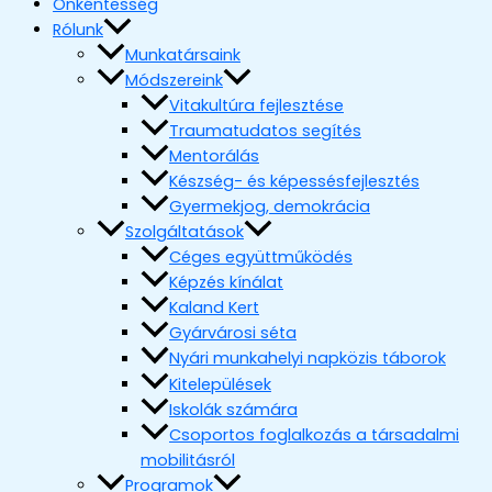
Önkéntesség
Rólunk
Munkatársaink
Módszereink
Vitakultúra fejlesztése
Traumatudatos segítés
Mentorálás
Készség- és képessésfejlesztés
Gyermekjog, demokrácia
Szolgáltatások
Céges együttműködés
Képzés kínálat
Kaland Kert
Gyárvárosi séta
Nyári munkahelyi napközis táborok
Kitelepülések
Iskolák számára
Csoportos foglalkozás a társadalmi
mobilitásról
Programok