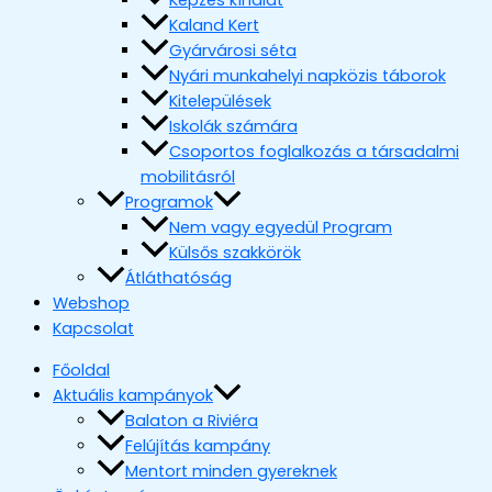
Képzés kínálat
Kaland Kert
Gyárvárosi séta
Nyári munkahelyi napközis táborok
Kitelepülések
Iskolák számára
Csoportos foglalkozás a társadalmi
mobilitásról
Programok
Nem vagy egyedül Program
Külsős szakkörök
Átláthatóság
Webshop
Kapcsolat
Főoldal
Aktuális kampányok
Balaton a Riviéra
Felújítás kampány
Mentort minden gyereknek