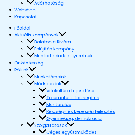
Átláthatóság
Webshop
Kapcsolat
Főoldal
Aktuális kampányok
Balaton a Riviéra
Felújítás kampány
Mentort minden gyereknek
Önkéntesség
Rólunk
Munkatársaink
Módszereink
Vitakultúra fejlesztése
Traumatudatos segítés
Mentorálás
Készség- és képessésfejlesztés
Gyermekjog, demokrácia
Szolgáltatások
Céges együttműködés