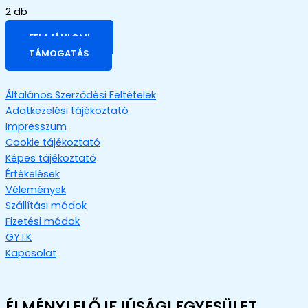
2 db
FELAJÁNLOM!
TÁMOGATÁS
Általános Szerződési Feltételek
Adatkezelési tájékoztató
Impresszum
Cookie tájékoztató
Képes tájékoztató
Értékelések
Vélemények
Szállítási módok
Fizetési módok
GY.I.K
Kapcsolat
ÉLMÉNYLELŐ IFJÚSÁGI EGYESÜLET