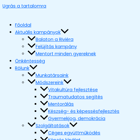
Ugrás a tartalomra
Főoldal
Aktuális kampányok
Balaton a Riviéra
Felújítás kampány
Mentort minden gyereknek
Önkéntesség
Rólunk
Munkatársaink
Módszereink
Vitakultúra fejlesztése
Traumatudatos segítés
Mentorálás
Készség- és képessésfejlesztés
Gyermekjog, demokrácia
Szolgáltatások
Céges együttműködés