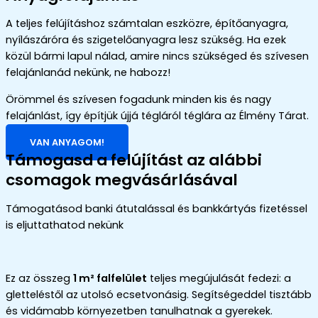
A teljes felújításhoz számtalan eszközre, építőanyagra,
nyílászáróra és szigetelőanyagra lesz szükség. Ha ezek
közül bármi lapul nálad, amire nincs szükséged és szívesen
felajánlanád nekünk, ne habozz!
Örömmel és szívesen fogadunk minden kis és nagy
felajánlást, így építjük újjá tégláról téglára az Élmény Tárat.
VAN ANYAGOM!
Támogasd a felújítást az alábbi
csomagok megvásárlásával
Támogatásod banki átutalással és bankkártyás fizetéssel
is eljuttathatod nekünk
Ez az összeg
1 m² falfelület
teljes megújulását fedezi: a
gletteléstől az utolsó ecsetvonásig
.
Segítségeddel tisztább
és vidámabb környezetben tanulhatnak a gyerekek
.