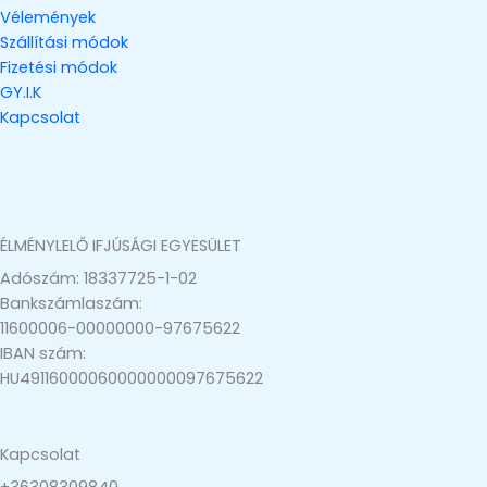
Vélemények
Szállítási módok
Fizetési módok
GY.I.K
Kapcsolat
ÉLMÉNYLELŐ IFJÚSÁGI EGYESÜLET
Adószám: 18337725-1-02
Bankszámlaszám:
11600006-00000000-97675622
IBAN szám:
HU49116000060000000097675622
Kapcsolat
+36308309840