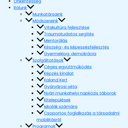
Önkéntesség
Rólunk
Munkatársaink
Módszereink
Vitakultúra fejlesztése
Traumatudatos segítés
Mentorálás
Készség- és képessésfejlesztés
Gyermekjog, demokrácia
Szolgáltatások
Céges együttműködés
Képzés kínálat
Kaland Kert
Gyárvárosi séta
Nyári munkahelyi napközis táborok
Kitelepülések
Iskolák számára
Csoportos foglalkozás a társadalmi
mobilitásról
Programok