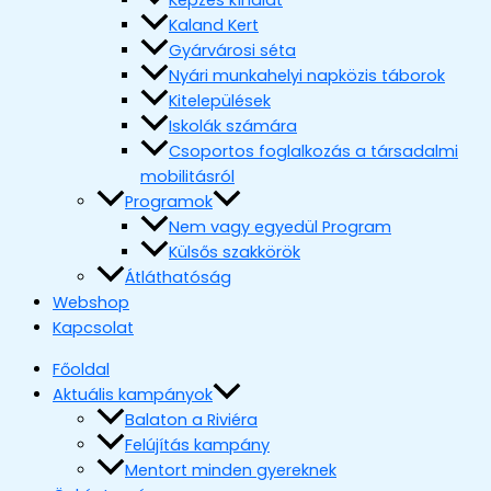
Képzés kínálat
Kaland Kert
Gyárvárosi séta
Nyári munkahelyi napközis táborok
Kitelepülések
Iskolák számára
Csoportos foglalkozás a társadalmi
mobilitásról
Programok
Nem vagy egyedül Program
Külsős szakkörök
Átláthatóság
Webshop
Kapcsolat
Főoldal
Aktuális kampányok
Balaton a Riviéra
Felújítás kampány
Mentort minden gyereknek