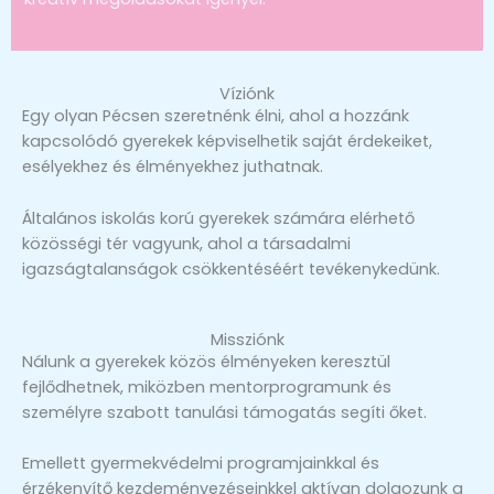
Víziónk
Egy olyan Pécsen szeretnénk élni, ahol a hozzánk
kapcsolódó gyerekek képviselhetik saját érdekeiket,
esélyekhez és élményekhez juthatnak.
Általános iskolás korú gyerekek számára elérhető
közösségi tér vagyunk, ahol a társadalmi
igazságtalanságok csökkentéséért tevékenykedünk.
Missziónk
Nálunk a gyerekek közös élményeken keresztül
fejlődhetnek, miközben mentorprogramunk és
személyre szabott tanulási támogatás segíti őket.
Emellett gyermekvédelmi programjainkkal és
érzékenyítő kezdeményezéseinkkel aktívan dolgozunk a