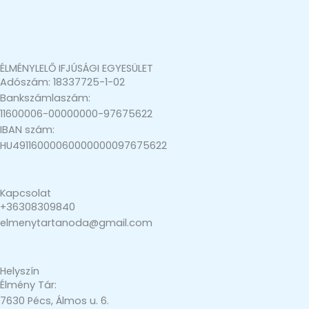
ÉLMÉNYLELŐ IFJÚSÁGI EGYESÜLET
Adószám: 18337725-1-02
Bankszámlaszám:
11600006-00000000-97675622
IBAN szám:
HU49116000060000000097675622
Kapcsolat
+36308309840
elmenytartanoda@gmail.com
Helyszín
Élmény Tár:
7630 Pécs, Álmos u. 6.