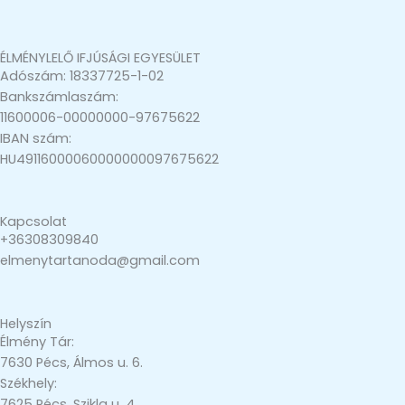
ÉLMÉNYLELŐ IFJÚSÁGI EGYESÜLET
Adószám: 18337725-1-02
Bankszámlaszám:
11600006-00000000-97675622
IBAN szám:
HU49116000060000000097675622
Kapcsolat
+36308309840
elmenytartanoda@gmail.com
Helyszín
Élmény Tár:
7630 Pécs, Álmos u. 6.
Székhely:
7625 Pécs, Szikla u. 4.