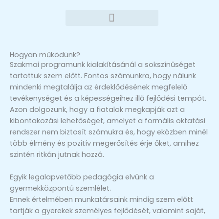
Ugrás
a
tartalomra
Hogyan működünk?
Szakmai programunk kialakításánál a sokszínűséget
tartottuk szem előtt. Fontos számunkra, hogy nálunk
mindenki megtalálja az érdeklődésének megfelelő
tevékenységet és a képességeihez illő fejlődési tempót.
Azon dolgozunk, hogy a fiatalok megkapják azt a
kibontakozási lehetőséget, amelyet a formális oktatási
rendszer nem biztosít számukra és, hogy eközben minél
több élmény és pozitív megerősítés érje őket, amihez
szintén ritkán jutnak hozzá.
Egyik legalapvetőbb pedagógia elvünk a
gyermekközpontú szemlélet.
Ennek értelmében munkatársaink mindig szem előtt
tartják a gyerekek személyes fejlődését, valamint saját,