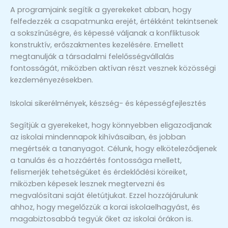
A programjaink segítik a gyerekeket abban, hogy
felfedezzék a csapatmunka erejét, értékként tekintsenek
a sokszínűségre, és képessé váljanak a konfliktusok
konstruktív, erőszakmentes kezelésére. Emellett
megtanulják a társadalmi felelősségvállalás
fontosságát, miközben aktívan részt vesznek közösségi
kezdeményezésekben.
Iskolai sikerélmények, készség- és képességfejlesztés
Segítjük a gyerekeket, hogy könnyebben eligazodjanak
az iskolai mindennapok kihívásaiban, és jobban
megértsék a tananyagot. Célunk, hogy elköteleződjenek
a tanulás és a hozzáértés fontossága mellett,
felismerjék tehetségüket és érdeklődési köreiket,
miközben képesek lesznek megtervezni és
megvalósítani saját életútjukat. Ezzel hozzájárulunk
ahhoz, hogy megelőzzük a korai iskolaelhagyást, és
magabiztosabbá tegyük őket az iskolai órákon is.