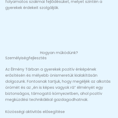
folyamatos szakmai fejlődésüket, melyet szintén a
gyerekek érdekeit szolgálják.
Hogyan működünk?
Személyiségfejlesztés
Az Élmény Tárban a gyerekek pozitív énképének
erősítésén és mélyebb önismeretük kialakításán
dolgozunk. Fontosnak tartjuk, hogy megéljék az alkotás
örömét és az „én is képes vagyok rá” élményét egy
biztonságos, támogató környezetben, ahol pozitív
megküzdési technikákkal gazdagodhatnak.
Közösségi aktivitás elősegítése