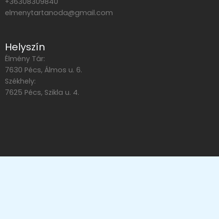
+36308309840
elmenytartanoda@gmail.com
Helyszín
Élmény Tár:
7630 Pécs, Álmos u. 6.
Székhely:
7625 Pécs, Szikla u. 4.