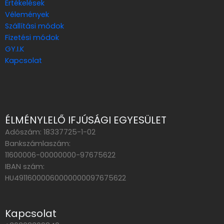
Értékelések
Vélemények
Szállítási módok
Fizetési módok
GY.I.K
Kapcsolat
ÉLMÉNYLELŐ IFJÚSÁGI EGYESÜLET
Adószám: 18337725-1-02
Bankszámlaszám:
11600006-00000000-97675622
IBAN szám:
HU49116000060000000097675622
Kapcsolat