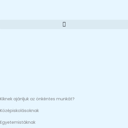
Ugrás
a
tartalomra
Kiknek ajánljuk az önkéntes munkát?
Középiskolásoknak
Egyetemistáknak​