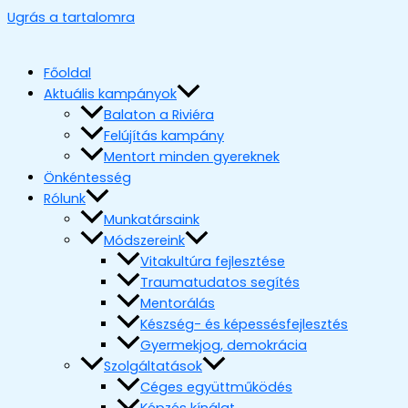
Ugrás a tartalomra
Főoldal
Aktuális kampányok
Balaton a Riviéra
Felújítás kampány
Mentort minden gyereknek
Önkéntesség
Rólunk
Munkatársaink
Módszereink
Vitakultúra fejlesztése
Traumatudatos segítés
Mentorálás
Készség- és képessésfejlesztés
Gyermekjog, demokrácia
Szolgáltatások
Céges együttműködés