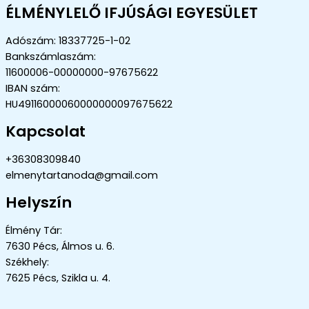
ÉLMÉNYLELŐ IFJÚSÁGI EGYESÜLET
Adószám: 18337725-1-02
Bankszámlaszám:
11600006-00000000-97675622
IBAN szám:
HU49116000060000000097675622
Kapcsolat
+36308309840
elmenytartanoda@gmail.com
Helyszín
Élmény Tár:
7630 Pécs, Álmos u. 6.
Székhely:
7625 Pécs, Szikla u. 4.