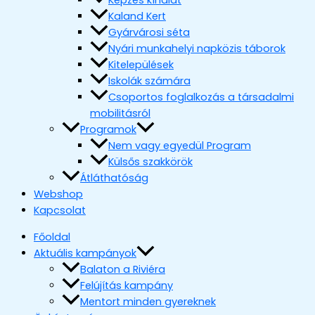
Képzés kínálat
Kaland Kert
Gyárvárosi séta
Nyári munkahelyi napközis táborok
Kitelepülések
Iskolák számára
Csoportos foglalkozás a társadalmi
mobilitásról
Programok
Nem vagy egyedül Program
Külsős szakkörök
Átláthatóság
Webshop
Kapcsolat
Főoldal
Aktuális kampányok
Balaton a Riviéra
Felújítás kampány
Mentort minden gyereknek