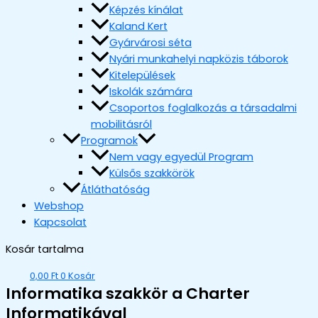
Képzés kínálat
Kaland Kert
Gyárvárosi séta
Nyári munkahelyi napközis táborok
Kitelepülések
Iskolák számára
Csoportos foglalkozás a társadalmi
mobilitásról
Programok
Nem vagy egyedül Program
Külsős szakkörök
Átláthatóság
Webshop
Kapcsolat
Kosár tartalma
0,00
Ft
0
Kosár
Informatika szakkör a Charter
Informatikával