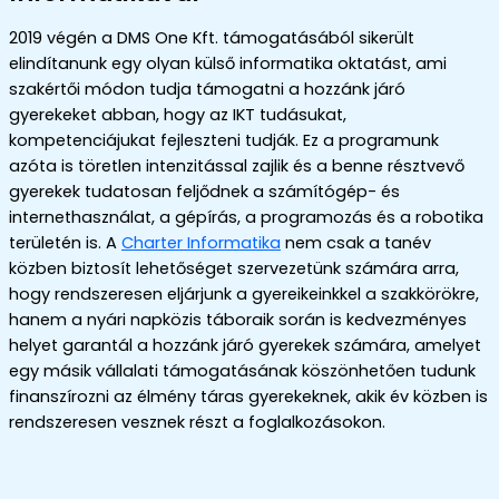
2019 végén a DMS One Kft. támogatásából sikerült
elindítanunk egy olyan külső informatika oktatást, ami
szakértői módon tudja támogatni a hozzánk járó
gyerekeket abban, hogy az IKT tudásukat,
kompetenciájukat fejleszteni tudják. Ez a programunk
azóta is töretlen intenzitással zajlik és a benne résztvevő
gyerekek tudatosan feljődnek a számítógép- és
internethasználat, a gépírás, a programozás és a robotika
területén is. A
Charter Informatika
nem csak a tanév
közben biztosít lehetőséget szervezetünk számára arra,
hogy rendszeresen eljárjunk a gyereikeinkkel a szakkörökre,
hanem a nyári napközis táboraik során is kedvezményes
helyet garantál a hozzánk járó gyerekek számára, amelyet
egy másik vállalati támogatásának köszönhetően tudunk
finanszírozni az élmény táras gyerekeknek, akik év közben is
rendszeresen vesznek részt a foglalkozásokon.