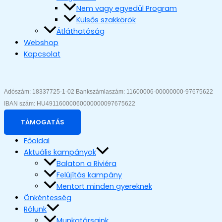
Nem vagy egyedül Program
Külsős szakkörök
Átláthatóság
Webshop
Kapcsolat
Adószám: 18337725-1-02 Bankszámlaszám: 11600006-00000000-97675622 
IBAN szám: HU49116000060000000097675622
TÁMOGATÁS
Főoldal
Aktuális kampányok
Balaton a Riviéra
Felújítás kampány
Mentort minden gyereknek
Önkéntesség
Rólunk
Munkatársaink