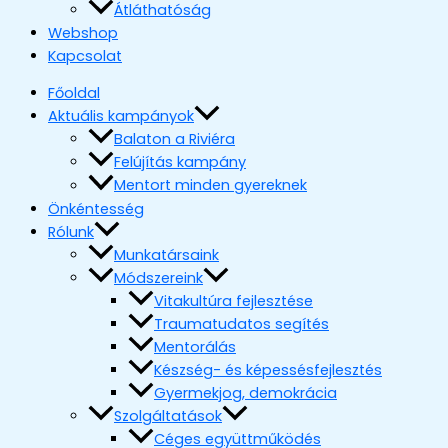
Átláthatóság
Webshop
Kapcsolat
Főoldal
Aktuális kampányok
Balaton a Riviéra
Felújítás kampány
Mentort minden gyereknek
Önkéntesség
Rólunk
Munkatársaink
Módszereink
Vitakultúra fejlesztése
Traumatudatos segítés
Mentorálás
Készség- és képessésfejlesztés
Gyermekjog, demokrácia
Szolgáltatások
Céges együttműködés