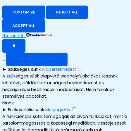
CUSTOMIZE
REJECT ALL
ACCEPT ALL
Üzemelteti
✖
...
TÖBB MEGJELENÍTÉSE
►
Szükséges sütik
Alapértelmezett
A szükséges sütik alapvető webhelyfunkciókat tesznek
lehetővé, például biztonságos bejelentkezést és
hozzájárulási beállítások módosítását. Nem tárolnak
személyes adatokat.
Nincs
►
Funkcionális sütik
Megjegyzés
A funkcionális sütik támogatják az olyan funkciókat, mint a
tartalommegosztás a közösségi médiában, visszajelzések
gyűjtése és harmadik féltől származó eszközök