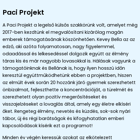
Paci Projekt
A Paci Projekt a legelső külsős szakkörünk volt, amelyet még
2017-ben kezdtünk el megvalósítani kizárólag magán
emberek támogatásának köszönhetően. Kevey Bella az az
edző, aki azóta folyamatosan, nagy figyelemmel,
odaadással és lelkesedéssel dolgozik együtt az élmény
táras kis és már nagyobb lovasokkal is. Hálásak vagyunk a
támogatóinknak és Bellának is, hogy ilyen hosszú időn
keresztül együttműködhetünk ebben a projektben, hiszen
az elmúlt évek során 20 hozzánk járó gyermek szerezhetett
önbizalmat, fejleszthette a koncentrációját, a türelmét és
szerezhetett olyan pozitív megerősítéseket és
visszajelzéseket a lovaglás által, amely egy életre elkíséri
őket. Rengeteg élmény, nevetés és küzdés, sok-sok nyári
tábor, új és régi barátságok és kifogyhatatlan emberi
kapcsolódások kísérik ezt a programot!
Minden év végén keressük azokat az elkötelezett