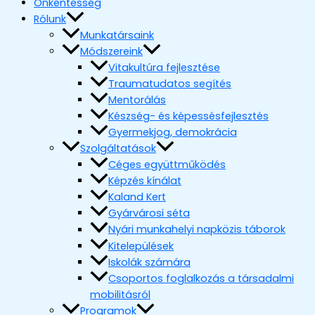
Önkéntesség
Rólunk
Munkatársaink
Módszereink
Vitakultúra fejlesztése
Traumatudatos segítés
Mentorálás
Készség- és képessésfejlesztés
Gyermekjog, demokrácia
Szolgáltatások
Céges együttműködés
Képzés kínálat
Kaland Kert
Gyárvárosi séta
Nyári munkahelyi napközis táborok
Kitelepülések
Iskolák számára
Csoportos foglalkozás a társadalmi
mobilitásról
Programok