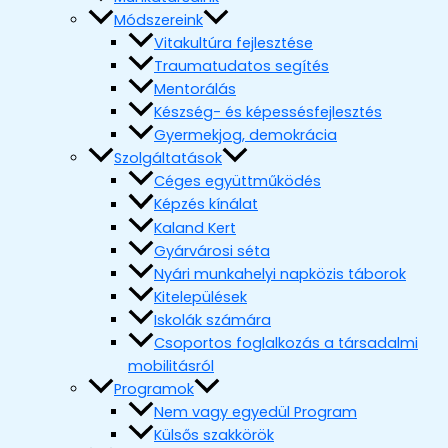
Módszereink
Vitakultúra fejlesztése
Traumatudatos segítés
Mentorálás
Készség- és képessésfejlesztés
Gyermekjog, demokrácia
Szolgáltatások
Céges együttműködés
Képzés kínálat
Kaland Kert
Gyárvárosi séta
Nyári munkahelyi napközis táborok
Kitelepülések
Iskolák számára
Csoportos foglalkozás a társadalmi
mobilitásról
Programok
Nem vagy egyedül Program
Külsős szakkörök