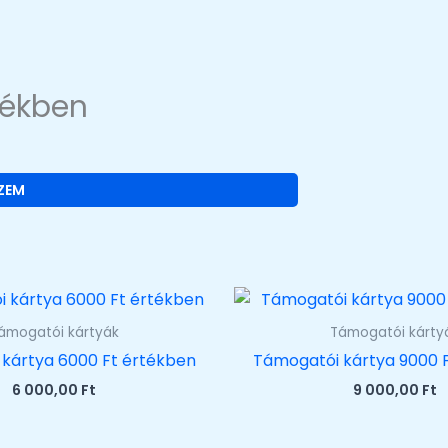
tékben
ZEM
ámogatói kártyák
Támogatói kárty
kártya 6000 Ft értékben
Támogatói kártya 9000 
6 000,00
Ft
9 000,00
Ft