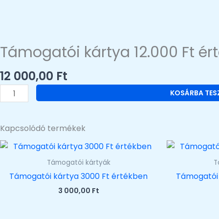
Támogatói kártya 12.000 Ft ér
12 000,00
Ft
Támogatói
KOSÁRBA TES
kártya
12.000
Ft
Kapcsolódó termékek
értékben
mennyiség
Támogatói kártyák
T
Támogatói kártya 3000 Ft értékben
Támogatói 
3 000,00
Ft