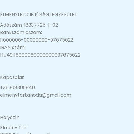
ÉLMÉNYLELŐ IFJÚSÁGI EGYESÜLET
Adószám: 18337725-1-02
Bankszámlaszám:
11600006-00000000-97675622
IBAN szám:
HU49116000060000000097675622
Kapcsolat
+36308309840
elmenytartanoda@gmail.com
Helyszín
Élmény Tár: