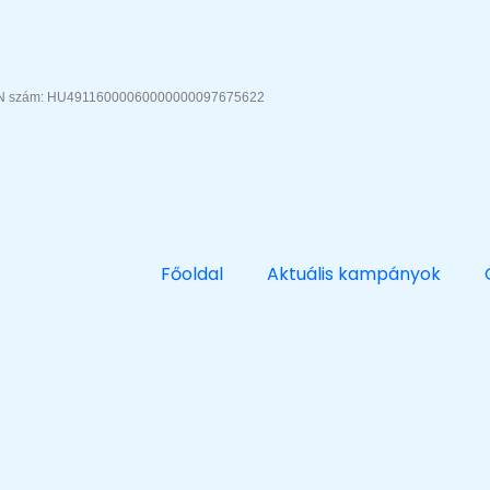
AN szám: HU49116000060000000097675622
Főoldal
Aktuális kampányok