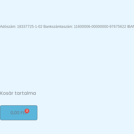
Ugrás
a
tartalomra
Adószám: 18337725-1-02 Bankszámlaszám: 11600006-00000000-97675622 IB
Kosár tartalma
0
Kosár
0,00
Ft