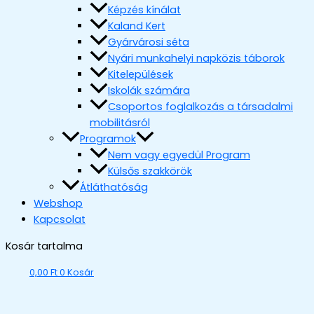
Képzés kínálat
Kaland Kert
Gyárvárosi séta
Nyári munkahelyi napközis táborok
Kitelepülések
Iskolák számára
Csoportos foglalkozás a társadalmi
mobilitásról
Programok
Nem vagy egyedül Program
Külsős szakkörök
Átláthatóság
Webshop
Kapcsolat
Kosár tartalma
0,00
Ft
0
Kosár