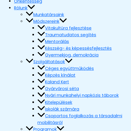
Önkéntesség
Rólunk
Munkatársaink
Módszereink
Vitakultúra fejlesztése
Traumatudatos segítés
Mentorálás
Készség- és képessésfejlesztés
Gyermekjog, demokrácia
Szolgáltatások
Céges együttműködés
Képzés kínálat
Kaland Kert
Gyárvárosi séta
Nyári munkahelyi napközis táborok
Kitelepülések
Iskolák számára
Csoportos foglalkozás a társadalmi
mobilitásról
Programok