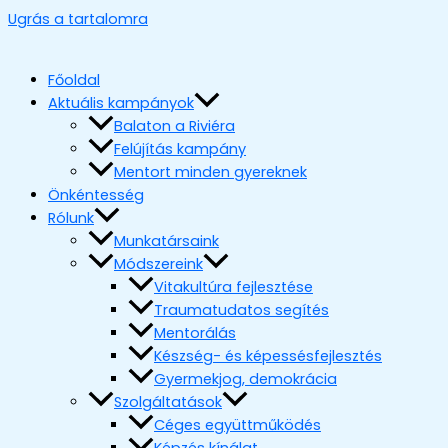
Ugrás a tartalomra
Főoldal
Aktuális kampányok
Balaton a Riviéra
Felújítás kampány
Mentort minden gyereknek
Önkéntesség
Rólunk
Munkatársaink
Módszereink
Vitakultúra fejlesztése
Traumatudatos segítés
Mentorálás
Készség- és képessésfejlesztés
Gyermekjog, demokrácia
Szolgáltatások
Céges együttműködés