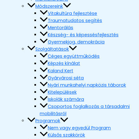
Módszereink
Vitakultúra fejlesztése
Traumatudatos segítés
Mentorálás
Készség- és képessésfejlesztés
Gyermekjog, demokrácia
Szolgáltatások
Céges együttműködés
Képzés kínálat
Kaland Kert
Gyárvárosi séta
Nyári munkahelyi napközis táborok
Kitelepülések
Iskolák számára
Csoportos foglalkozás a társadalmi
mobilitásról
Programok
Nem vagy egyedül Program
Külsős szakkörök