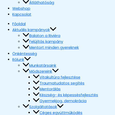
Átláthatóság
Webshop
Kapcsolat
Főoldal
Aktuális kampányok
Balaton a Riviéra
Felújítás kampány
Mentort minden gyereknek
Önkéntesség
Rólunk
Munkatársaink
Módszereink
Vitakultúra fejlesztése
Traumatudatos segítés
Mentorálás
Készség- és képessésfejlesztés
Gyermekjog, demokrácia
Szolgáltatások
Céges együttműködés