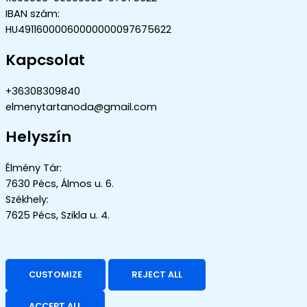
IBAN szám:
HU49116000060000000097675622
Kapcsolat
+36308309840
elmenytartanoda@gmail.com
Helyszín
Élmény Tár:
7630 Pécs, Álmos u. 6.
Székhely:
7625 Pécs, Szikla u. 4.
CUSTOMIZE
REJECT ALL
ACCEPT ALL