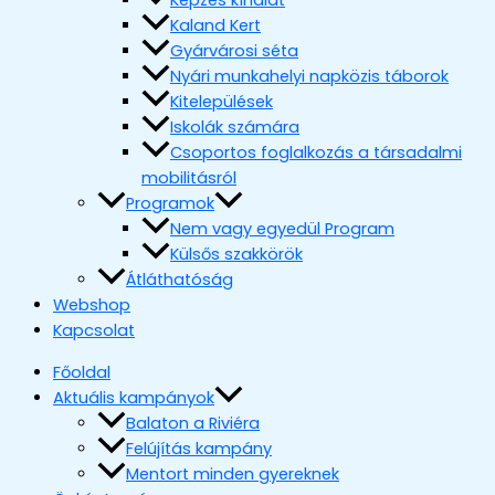
Képzés kínálat
Kaland Kert
Gyárvárosi séta
Nyári munkahelyi napközis táborok
Kitelepülések
Iskolák számára
Csoportos foglalkozás a társadalmi
mobilitásról
Programok
Nem vagy egyedül Program
Külsős szakkörök
Átláthatóság
Webshop
Kapcsolat
Főoldal
Aktuális kampányok
Balaton a Riviéra
Felújítás kampány
Mentort minden gyereknek