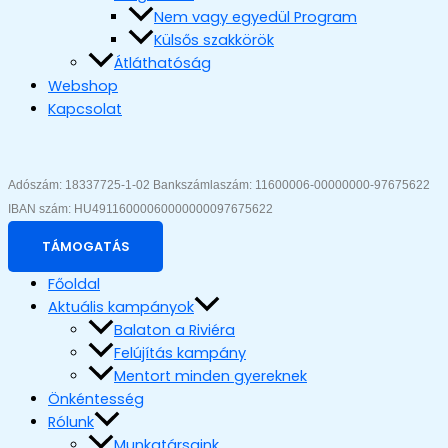
Nem vagy egyedül Program
Külsős szakkörök
Átláthatóság
Webshop
Kapcsolat
Adószám: 18337725-1-02 Bankszámlaszám: 11600006-00000000-97675622 
IBAN szám: HU49116000060000000097675622
TÁMOGATÁS
Főoldal
Aktuális kampányok
Balaton a Riviéra
Felújítás kampány
Mentort minden gyereknek
Önkéntesség
Rólunk
Munkatársaink