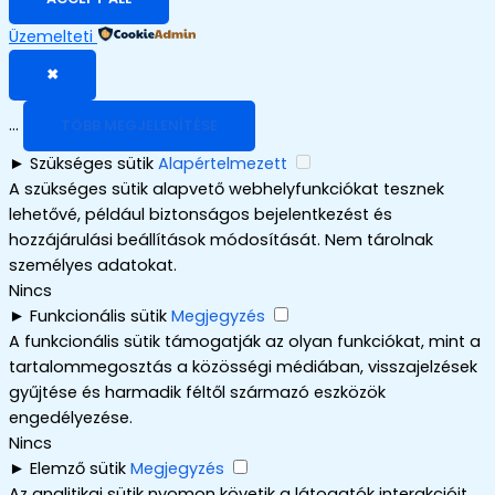
Üzemelteti
✖
...
TÖBB MEGJELENÍTÉSE
►
Szükséges sütik
Alapértelmezett
A szükséges sütik alapvető webhelyfunkciókat tesznek
lehetővé, például biztonságos bejelentkezést és
hozzájárulási beállítások módosítását. Nem tárolnak
személyes adatokat.
Nincs
►
Funkcionális sütik
Megjegyzés
A funkcionális sütik támogatják az olyan funkciókat, mint a
tartalommegosztás a közösségi médiában, visszajelzések
gyűjtése és harmadik féltől származó eszközök
engedélyezése.
Nincs
►
Elemző sütik
Megjegyzés
Az analitikai sütik nyomon követik a látogatók interakcióit,