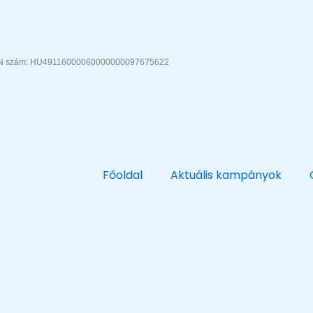
AN szám: HU49116000060000000097675622
Főoldal
Aktuális kampányok