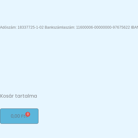
Ugrás
a
tartalomra
Adószám: 18337725-1-02 Bankszámlaszám: 11600006-00000000-97675622 IB
Kosár tartalma
0
Kosár
0,00
Ft