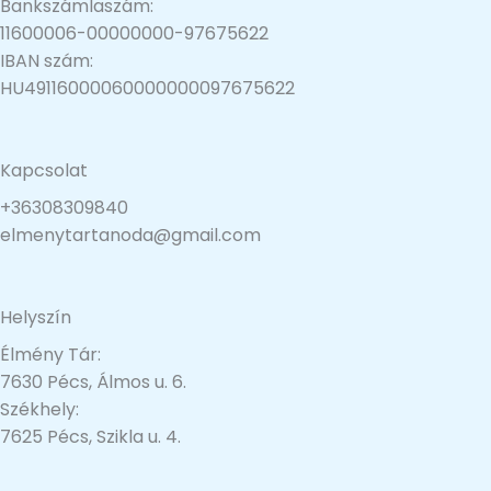
Bankszámlaszám:
11600006-00000000-97675622
IBAN szám:
HU49116000060000000097675622
Kapcsolat
+36308309840
elmenytartanoda@gmail.com
Helyszín
Élmény Tár:
7630 Pécs, Álmos u. 6.
Székhely:
7625 Pécs, Szikla u. 4.