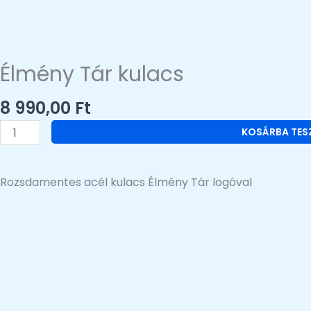
Élmény Tár kulacs
8 990,00
Ft
Élmény
KOSÁRBA TES
Tár
kulacs
mennyiség
Rozsdamentes acél kulacs Élmény Tár logóval