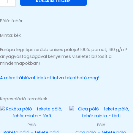
KOSÁRBA TESZEM
póló,
kék
minta
Póló: fehér
–
férfi
Minta: kék
mennyiség
Európa legnépszerűbb unisex pólója! 100% pamut, 160 g/m²
anyagvastagságával kényelmes viseletet biztosít a
mindennapokban!
A mérettáblázat ide kattintva tekinthető meg!
Kapcsolódó termékek
Póló
Póló
Rakéta póló – fekete póló,
Cica póló – fekete póló,