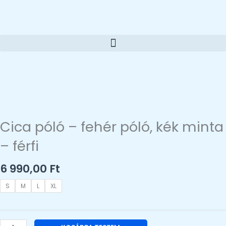
Ugrás
a
tartalomra
Cica póló – fehér póló, kék minta
– férfi
6 990,00
Ft
Cica
S
M
L
XL
póló
–
fehér