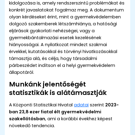
kidolgozása is, amely rendszerszintű problémákat és
konkrét javaslatokat fogalmaz meg. A dokumentum
olyan kérdéseket érint, mint a gyermekvédelemben
dolgozó szakemberek létszámhiánya, a hatósági
eljárások gyakorlati nehézségei, vagy a
gyermekbántalmazási esetek kezelésének
hiányosságai. A nyilatkozat mindezt szakmai
érvekkel, kutatásokkal és törvényi hivatkozásokkal
támasztja alá, és célja, hogy társadalmi
párbeszédet indítson el a helyi gyermekvédelem
állapotáról.
Munkánk jelentőségét
statisztikák is alátámasztják
A Központi Statisztikai Hivatal
adatai
szerint
2023-
ban 23,8 ezer fiatal élt gyermekvédelmi
szakellátásban
, ami a korábbi évekhez képest
növekedő tendencia.