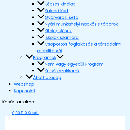
Képzés kínálat
Kaland Kert
Gyárvárosi séta
Nyári munkahelyi napközis táborok
Kitelepülések
Iskolák számára
Csoportos foglalkozás a társadalmi
mobilitásról
Programok
Nem vagy egyedül Program
Külsős szakkörök
Átláthatóság
Webshop
Kapcsolat
Kosár tartalma
0,00
Ft
0
Kosár