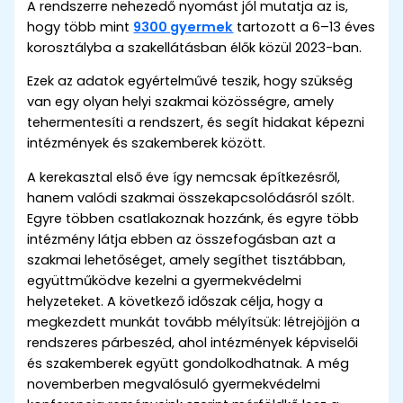
A rendszerre nehezedő nyomást jól mutatja az is,
hogy több mint
9300 gyermek
tartozott a 6–13 éves
korosztályba a szakellátásban élők közül 2023-ban.
Ezek az adatok egyértelművé teszik, hogy szükség
van egy olyan helyi szakmai közösségre, amely
tehermentesíti a rendszert, és segít hidakat képezni
intézmények és szakemberek között.
A kerekasztal első éve így nemcsak építkezésről,
hanem valódi szakmai összekapcsolódásról szólt.
Egyre többen csatlakoznak hozzánk, és egyre több
intézmény látja ebben az összefogásban azt a
szakmai lehetőséget, amely segíthet tisztábban,
együttműködve kezelni a gyermekvédelmi
helyzeteket. A következő időszak célja, hogy a
megkezdett munkát tovább mélyítsük: létrejöjjön a
rendszeres párbeszéd, ahol intézmények képviselői
és szakemberek együtt gondolkodhatnak. A még
novemberben megvalósuló gyermekvédelmi