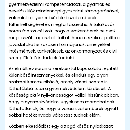
gyermekvédelmi kompetenciákkal, a gyámok és
nevelőszülők mindennapi gyakorlati támogatásával,
valamint a gyermekvédelmi szakemberek
túlterheltségével és megtartásával is. A találkozók
során fontos cél volt, hogy a szakemberek ne csak
megosszák tapasztalataikat, hanem szakmapolitikai
javaslatokat is közösen formáljanak, amelyekkel
intézmények, tankerületek, az önkormányzat és civil
szereplők felé is tudunk fordulni.
Az elmúlt év során a kerekasztal kapcsolatot épített
különböző intézményekkel, és elindult egy olyan
szakmai kommunikáció, amely városi szinten is
láthatóbbá teszi a gyermekvédelem kérdéseit. A
közösség aktív nyilvánosságot vállal: hiszünk abban,
hogy a gyermekvédelmi ügyek nem maradhatnak
láthatatlanok, és hogy a városi szakemberek együtt
sokkal hatékonyabb változást tudnak elérni.
Közben elkezdődött egy átfogó közös nyilatkozat