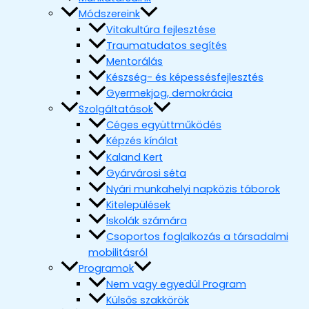
Módszereink
Vitakultúra fejlesztése
Traumatudatos segítés
Mentorálás
Készség- és képessésfejlesztés
Gyermekjog, demokrácia
Szolgáltatások
Céges együttműködés
Képzés kínálat
Kaland Kert
Gyárvárosi séta
Nyári munkahelyi napközis táborok
Kitelepülések
Iskolák számára
Csoportos foglalkozás a társadalmi
mobilitásról
Programok
Nem vagy egyedül Program
Külsős szakkörök