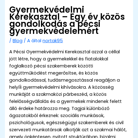
Gyermekvédelmi
Kerekasztal – Egy év közös
gondolkodás a pécsi
gyermekvédelemért
/
Blog
/ A által
nortak95
A Pécsi Gyermekvédelmi Kerekasztal azzal a céllal
jött létre, hogy a gyermekekkel és fiatalokkal
foglalkozó pécsi szakemberek közötti
együttműködést megerősítse, és közös
gondolkodással, tudásmegosztással reagáljon a
helyíÍi gyermekvédelmi kihívásokra. A közösség
munkáját a szakmaközi párbeszéd, a közös
felelősségvállalás és a gyermekek mindenek felett
álló érdeke határozza meg. Tagjai különböző
ágazatokból érkeznek: szociális munkások,
pszichológusok, egészségügyi szakemberek és civil
szervezeti munkatársak alkotják azt a szakmai hálót,
amely önkéntesen, nyitott struktúrában, bizalmi