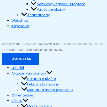
Nem vagy egyedül Program
Külsős szakkörök
Átláthatóság
Webshop
Kapcsolat
Adószám: 18337725-1-02 Bankszámlaszám: 11600006-00000000-97675622 
IBAN szám: HU49116000060000000097675622
TÁMOGATÁS
Főoldal
Aktuális kampányok
Balaton a Riviéra
Felújítás kampány
Mentort minden gyereknek
Önkéntesség
Rólunk
Munkatársaink