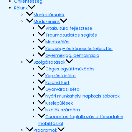
Önkéntesség
Rólunk
Munkatársaink
Módszereink
Vitakultúra fejlesztése
Traumatudatos segítés
Mentorálás
Készség- és képessésfejlesztés
Gyermekjog, demokrácia
Szolgáltatások
Céges együttműködés
Képzés kínálat
Kaland Kert
Gyárvárosi séta
Nyári munkahelyi napközis táborok
Kitelepülések
Iskolák számára
Csoportos foglalkozás a társadalmi
mobilitásról
Programok