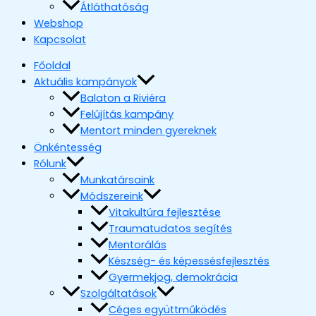
Átláthatóság
Webshop
Kapcsolat
Főoldal
Aktuális kampányok
Balaton a Riviéra
Felújítás kampány
Mentort minden gyereknek
Önkéntesség
Rólunk
Munkatársaink
Módszereink
Vitakultúra fejlesztése
Traumatudatos segítés
Mentorálás
Készség- és képessésfejlesztés
Gyermekjog, demokrácia
Szolgáltatások
Céges együttműködés