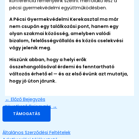
konferencia reményeink szerint mérföldkő lesz a
pécsi gyermekvédelmi együttműködésben.
A Pécsi Gyermekvédelmi Kerekasztal ma már
nem csupán egy találkozási pont, hanem egy
olyan szakmai közösség, amelyben valódi
bizalom, felelősségvállalás és közös cselekvési
vágy jelenik meg.
Hiszünk abban, hogy a helyi erők
összehangolásával érdemi és fenntartható
változás érhető el — és az első évünk azt mutatja,
hogy jó úton járunk.
←
Előző Bejegyzés
Következő Bejegyzés
→
TÁMOGATÁS
Általános Szerződési Feltételek