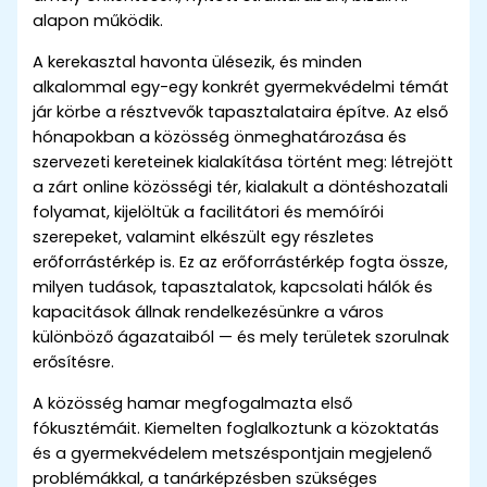
alapon működik.
A kerekasztal havonta ülésezik, és minden
alkalommal egy-egy konkrét gyermekvédelmi témát
jár körbe a résztvevők tapasztalataira építve. Az első
hónapokban a közösség önmeghatározása és
szervezeti kereteinek kialakítása történt meg: létrejött
a zárt online közösségi tér, kialakult a döntéshozatali
folyamat, kijelöltük a facilitátori és memóírói
szerepeket, valamint elkészült egy részletes
erőforrástérkép is. Ez az erőforrástérkép fogta össze,
milyen tudások, tapasztalatok, kapcsolati hálók és
kapacitások állnak rendelkezésünkre a város
különböző ágazataiból — és mely területek szorulnak
erősítésre.
A közösség hamar megfogalmazta első
fókusztémáit. Kiemelten foglalkoztunk a közoktatás
és a gyermekvédelem metszéspontjain megjelenő
problémákkal, a tanárképzésben szükséges