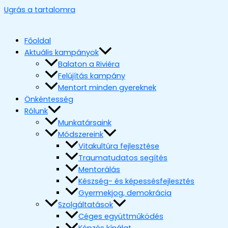
Ugrás a tartalomra
Főoldal
Aktuális kampányok
Balaton a Riviéra
Felújítás kampány
Mentort minden gyereknek
Önkéntesség
Rólunk
Munkatársaink
Módszereink
Vitakultúra fejlesztése
Traumatudatos segítés
Mentorálás
Készség- és képessésfejlesztés
Gyermekjog, demokrácia
Szolgáltatások
Céges együttműködés