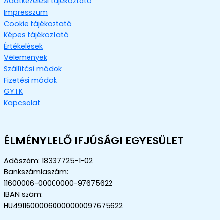
Adatkezelési tájékoztató
Impresszum
Cookie tájékoztató
Képes tájékoztató
Értékelések
Vélemények
Szállítási módok
Fizetési módok
GY.I.K
Kapcsolat
ÉLMÉNYLELŐ IFJÚSÁGI EGYESÜLET
Adószám: 18337725-1-02
Bankszámlaszám:
11600006-00000000-97675622
IBAN szám:
HU49116000060000000097675622